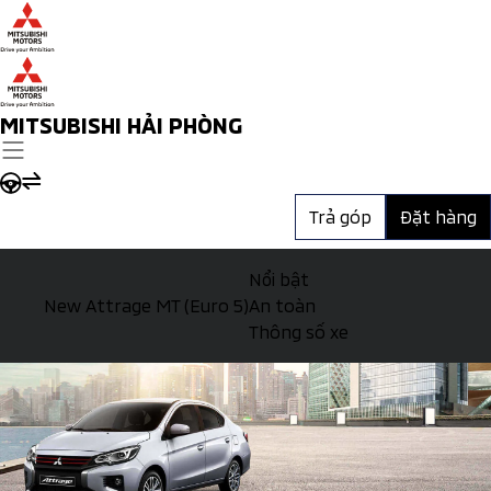
MITSUBISHI HẢI PHÒNG
Trả góp
Đặt hàng
Nổi bật
New Attrage MT (Euro 5)
An toàn
Thông số xe