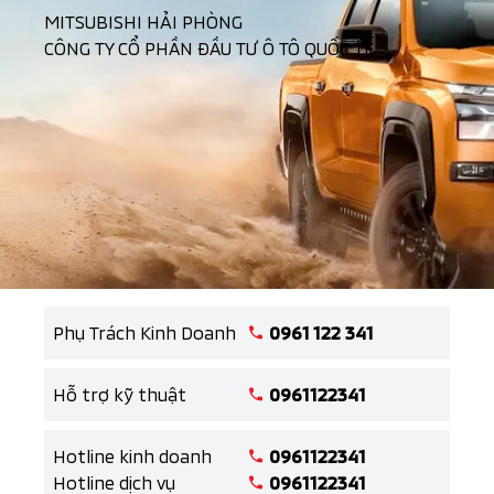
MITSUBISHI HẢI PHÒNG
CÔNG TY CỔ PHẦN ĐẦU TƯ Ô TÔ QUỐC TẾ
Phụ Trách Kinh Doanh
0961 122 341
Hỗ trợ kỹ thuật
0961122341
Hotline kinh doanh
0961122341
Hotline dịch vụ
0961122341