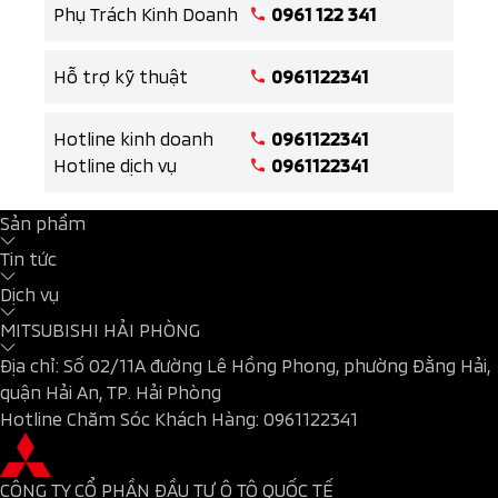
Phụ Trách Kinh Doanh
0961 122 341
Hỗ trợ kỹ thuật
0961122341
Hotline kinh doanh
0961122341
Hotline dịch vụ
0961122341
Sản phẩm
Tin tức
Dịch vụ
MITSUBISHI HẢI PHÒNG
Địa chỉ: Số 02/11A đường Lê Hồng Phong, phường Đằng Hải,
quận Hải An, TP. Hải Phòng
Hotline Chăm Sóc Khách Hàng:
0961122341
CÔNG TY CỔ PHẦN ĐẦU TƯ Ô TÔ QUỐC TẾ