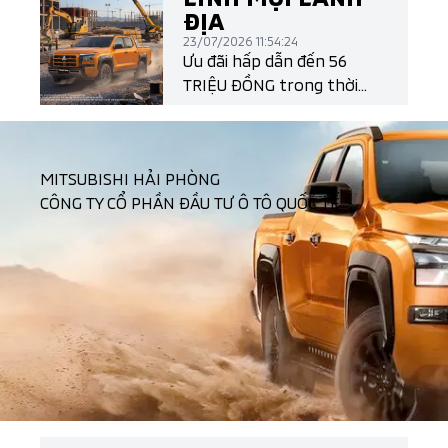
Shape mang đậm ngôn
ĐỊA
ngữ thiết kế Dynamic
23/07/2026 11:54:24
Shield thế hệ mới.
Ưu đãi hấp dẫn đến 56
TRIỆU ĐỒNG trong thời
gian có hạn!
MITSUBISHI HẢI PHÒNG
CÔNG TY CỔ PHẦN ĐẦU TƯ Ô TÔ QUỐC TẾ