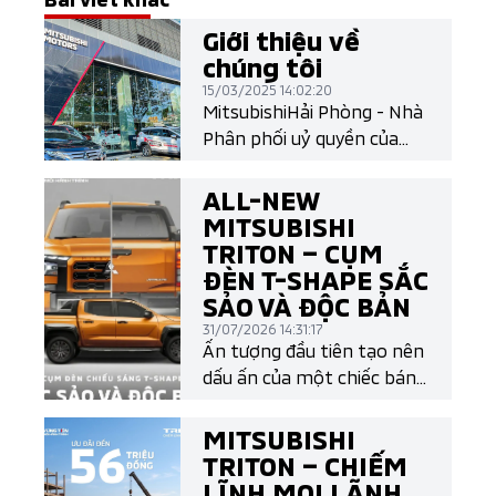
Giới thiệu về
chúng tôi
15/03/2025 14:02:20
MitsubishiHải Phòng - Nhà
Phân phối uỷ quyền của
Mitsubishi Motors Việt
Nam
ALL-NEW
MITSUBISHI
TRITON – CỤM
ĐÈN T-SHAPE SẮC
SẢO VÀ ĐỘC BẢN
31/07/2026 14:31:17
Ấn tượng đầu tiên tạo nên
dấu ấn của một chiếc bán
tải chính là thiết kế. Và All-
New Mitsubishi Triton làm
MITSUBISHI
điều đó một cách đầy khác
TRITON – CHIẾM
biệt với cụm đèn LED T-
LĨNH MỌI LÃNH