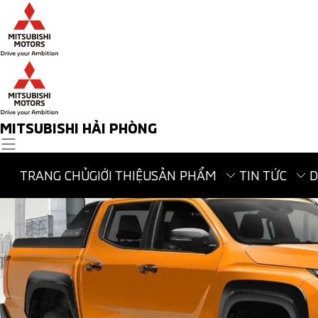
MITSUBISHI HẢI PHÒNG
TRANG CHỦ
GIỚI THIỆU
SẢN PHẨM
TIN TỨC
D