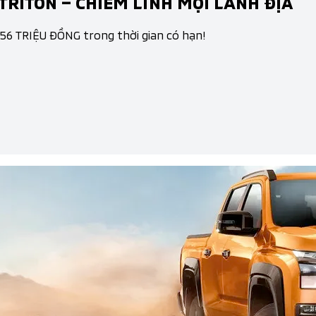
TRITON – CHIẾM LĨNH MỌI LÃNH ĐỊA
 56 TRIỆU ĐỒNG trong thời gian có hạn!