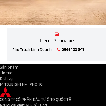
Liên hệ mua xe
Phụ Trách Kinh Doanh
0961 122 341
Sản phẩm
Tin tức
Dịch vụ
MITSUBISHI HẢI PHÒNG
CÔNG TY CỔ PHẦN ĐẦU TƯ Ô TÔ QUỐC TẾ
Người đại diện: Vũ Chí Dũng