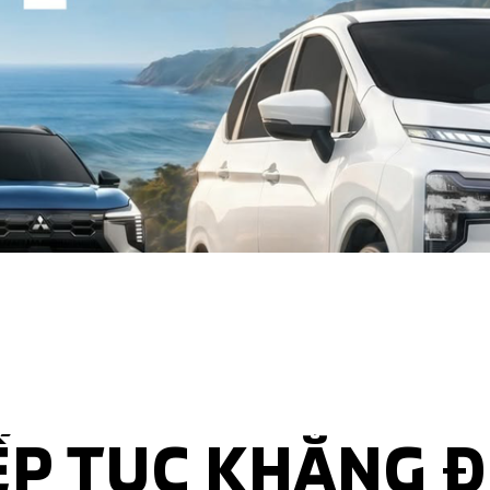
ẾP TỤC KHẲNG Đ