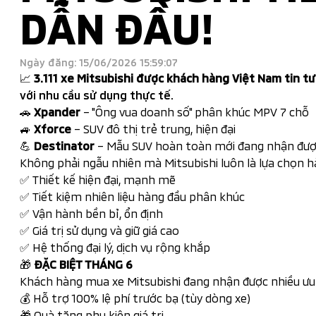
DẪN ĐẦU!
Ngày đăng: 15/06/2026 15:59:07
📈
3.111 xe Mitsubishi được khách hàng Việt Nam tin 
với nhu cầu sử dụng thực tế.
🚗
Xpander
– "Ông vua doanh số" phân khúc MPV 7 chỗ
🚙
Xforce
– SUV đô thị trẻ trung, hiện đại
💪
Destinator
– Mẫu SUV hoàn toàn mới đang nhận được
Không phải ngẫu nhiên mà Mitsubishi luôn là lựa chọn h
✅ Thiết kế hiện đại, mạnh mẽ
✅ Tiết kiệm nhiên liệu hàng đầu phân khúc
✅ Vận hành bền bỉ, ổn định
✅ Giá trị sử dụng và giữ giá cao
✅ Hệ thống đại lý, dịch vụ rộng khắp
🎁
ĐẶC BIỆT THÁNG 6
Khách hàng mua xe Mitsubishi đang nhận được nhiều ưu 
💰 Hỗ trợ 100% lệ phí trước bạ (tùy dòng xe)
🎁 Quà tặng phụ kiện giá trị