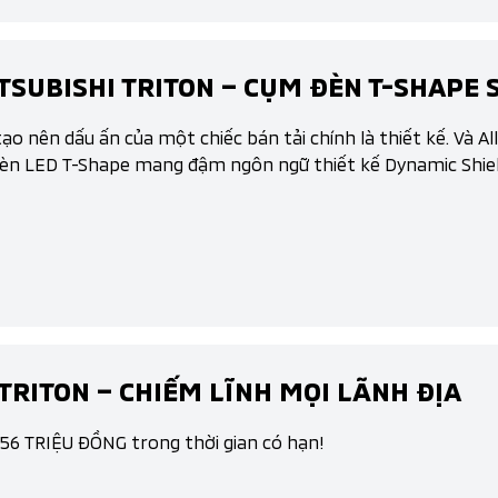
SUBISHI TRITON – CỤM ĐÈN T-SHAPE 
ạo nên dấu ấn của một chiếc bán tải chính là thiết kế. Và A
đèn LED T-Shape mang đậm ngôn ngữ thiết kế Dynamic Shiel
TRITON – CHIẾM LĨNH MỌI LÃNH ĐỊA
 56 TRIỆU ĐỒNG trong thời gian có hạn!