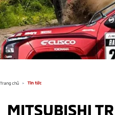
Tin tức
Trang chủ
>
MITSUBISHI T