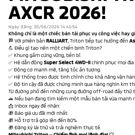
AXCR 2026!
Ngày đăng: 30/06/2026 14:40:54
Không chỉ là một chiếc bán tải phục vụ công việc hay g
🏁 Với phiên bản
RALLIART
, Triton tiếp tục hướng đến
As
💪 Điều gì tạo nên một chiến binh Triton?
✅ Khung gầm cứng vững, bền bỉ.
✅ Hệ dẫn động
Super Select 4WD-II
chinh phục mọi địa 
✅ Động cơ mạnh mẽ, tăng tốc ấn tượng.
✅ Hệ thống treo được tinh chỉnh cho khả năng vận hành
✅ Độ tin cậy đã được chứng minh qua hàng nghìn km thi
Từ đường phố đến những cung đường off-road đầy thử 
🚗 Nếu bạn đang tìm kiếm một mẫu bán tải vừa mạnh m
📩 Inbox ngay để nhận:
🎁 Báo giá ưu đãi mới nhất.
🎁 Hỗ trợ trả góp lên đến 80%.
🎁 Đăng ký lái thử và trải nghiệm thực tế.
Mitsubishi Triton – Chiếm lĩnh mọi lãnh địa!
💥