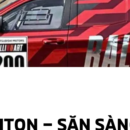
RITON – SẴN SÀ