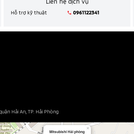
Liên hệ dịch vụ
Hỗ trợ kỹ thuật
0961122341
quận Hải An, TP. Hải Phòng
×
Mitsubishi Hải phòng