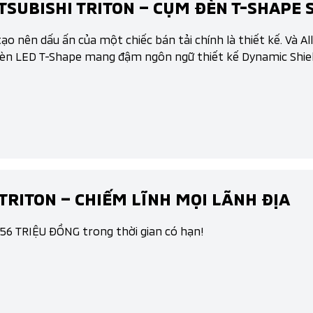
SUBISHI TRITON – CỤM ĐÈN T-SHAPE 
ạo nên dấu ấn của một chiếc bán tải chính là thiết kế. Và A
đèn LED T-Shape mang đậm ngôn ngữ thiết kế Dynamic Shiel
TRITON – CHIẾM LĨNH MỌI LÃNH ĐỊA
 56 TRIỆU ĐỒNG trong thời gian có hạn!