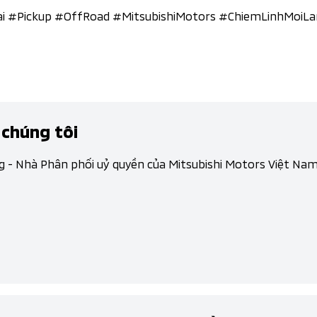
Tai #Pickup #OffRoad #MitsubishiMotors #ChiemLinhMoiLa
 chúng tôi
g - Nhà Phân phối uỷ quyền của Mitsubishi Motors Việt Na