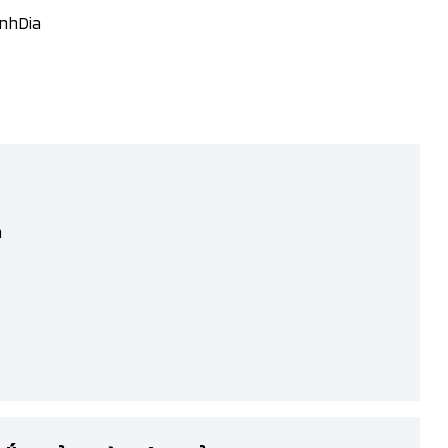
nhDia
m