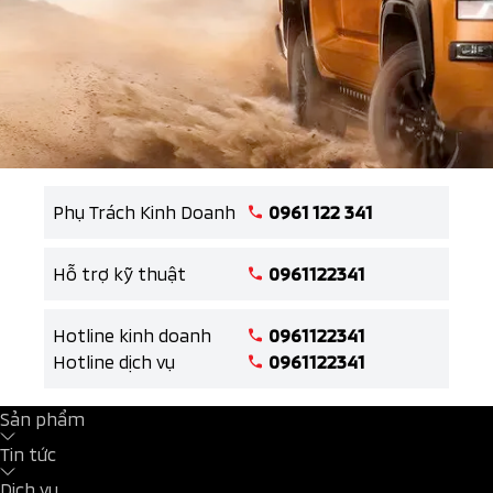
Phụ Trách Kinh Doanh
0961 122 341
Hỗ trợ kỹ thuật
0961122341
Hotline kinh doanh
0961122341
Hotline dịch vụ
0961122341
Sản phẩm
Tin tức
Dịch vụ