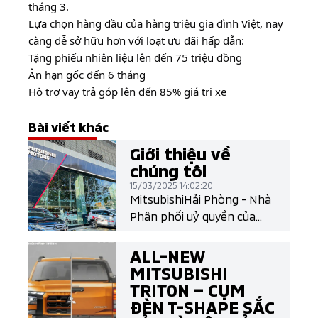
tháng 3.
Lựa chọn hàng đầu của hàng triệu gia đình Việt, nay
càng dễ sở hữu hơn với loạt ưu đãi hấp dẫn:
Tặng phiếu nhiên liệu lên đến 75 triệu đồng
Ân hạn gốc đến 6 tháng
Hỗ trợ vay trả góp lên đến 85% giá trị xe
Bài viết khác
Giới thiệu về
chúng tôi
15/03/2025 14:02:20
MitsubishiHải Phòng - Nhà
Phân phối uỷ quyền của
Mitsubishi Motors Việt
Nam
ALL-NEW
MITSUBISHI
TRITON – CỤM
ĐÈN T-SHAPE SẮC