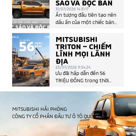
SẢO VÀ ĐỘC BẢN
31/07/2026 14:31:17
Ấn tượng đầu tiên tạo nên
dấu ấn của một chiếc bán
tải chính là thiết kế. Và All-
New Mitsubishi Triton làm
MITSUBISHI
điều đó một cách đầy khác
TRITON – CHIẾM
biệt với cụm đèn LED T-
LĨNH MỌI LÃNH
Shape mang đậm ngôn
ĐỊA
ngữ thiết kế Dynamic
23/07/2026 11:54:24
Shield thế hệ mới.
Ưu đãi hấp dẫn đến 56
TRIỆU ĐỒNG trong thời
gian có hạn!
MITSUBISHI HẢI PHÒNG
CÔNG TY CỔ PHẦN ĐẦU TƯ Ô TÔ QUỐC TẾ