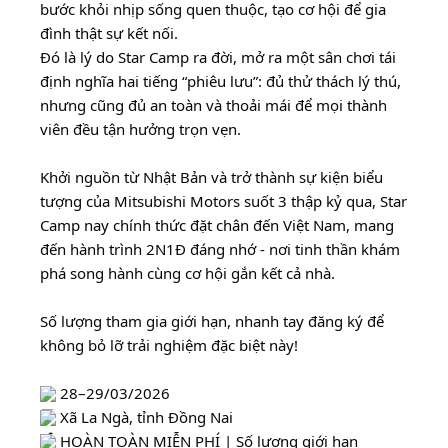
bước khỏi nhịp sống quen thuộc, tạo cơ hội để gia
đình thật sự kết nối.​
Đó là lý do Star Camp ra đời, mở ra một sân chơi tái
định nghĩa hai tiếng “phiêu lưu”: đủ thử thách lý thú,
nhưng cũng đủ an toàn và thoải mái để mọi thành
viên đều tận hưởng trọn vẹn.​
Khởi nguồn từ Nhật Bản và trở thành sự kiện biểu
tượng của Mitsubishi Motors suốt 3 thập kỷ qua, Star
Camp nay chính thức đặt chân đến Việt Nam, mang
đến hành trình 2N1Đ đáng nhớ - nơi tinh thần khám
phá song hành cùng cơ hội gắn kết cả nhà.​
Số lượng tham gia giới hạn, nhanh tay đăng ký để
không bỏ lỡ trải nghiệm đặc biệt này!​
28–29/03/2026​​
Xã La Ngà, tỉnh Đồng Nai ​​
HOÀN TOÀN MIỄN PHÍ | Số lượng giới hạn​