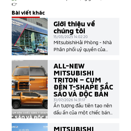
Bài viết khác
Giới thiệu về
chúng tôi
15/03/2025 14:02:20
MitsubishiHải Phòng - Nhà
Phân phối uỷ quyền của
Mitsubishi Motors Việt
Nam
ALL-NEW
MITSUBISHI
TRITON – CỤM
ĐÈN T-SHAPE SẮC
SẢO VÀ ĐỘC BẢN
31/07/2026 14:31:17
Ấn tượng đầu tiên tạo nên
dấu ấn của một chiếc bán
tải chính là thiết kế. Và All-
New Mitsubishi Triton làm
MITSUBISHI