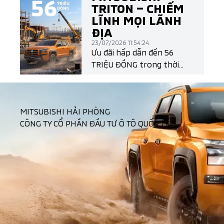
điều đó một cách đầy khác
TRITON – CHIẾM
biệt với cụm đèn LED T-
LĨNH MỌI LÃNH
Shape mang đậm ngôn
ĐỊA
ngữ thiết kế Dynamic
23/07/2026 11:54:24
Shield thế hệ mới.
Ưu đãi hấp dẫn đến 56
TRIỆU ĐỒNG trong thời
gian có hạn!
MITSUBISHI HẢI PHÒNG
CÔNG TY CỔ PHẦN ĐẦU TƯ Ô TÔ QUỐC TẾ