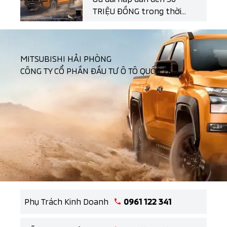
TRIỆU ĐỒNG trong thời
gian có hạn!
MITSUBISHI HẢI PHÒNG
CÔNG TY CỔ PHẦN ĐẦU TƯ Ô TÔ QUỐC TẾ
Phụ Trách Kinh Doanh
0961 122 341