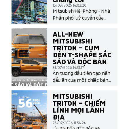
15/03/2025 14:02:20
MitsubishiHải Phòng - Nhà
Phân phối uỷ quyền của
Mitsubishi Motors Việt
Nam
ALL-NEW
MITSUBISHI
TRITON – CỤM
ĐÈN T-SHAPE SẮC
SẢO VÀ ĐỘC BẢN
31/07/2026 14:31:17
Ấn tượng đầu tiên tạo nên
dấu ấn của một chiếc bán
tải chính là thiết kế. Và All-
New Mitsubishi Triton làm
MITSUBISHI
điều đó một cách đầy khác
TRITON – CHIẾM
biệt với cụm đèn LED T-
LĨNH MỌI LÃNH
Shape mang đậm ngôn
ĐỊA
ngữ thiết kế Dynamic
23/07/2026 11:54:24
Shield thế hệ mới.
Ưu đãi hấp dẫn đến 56