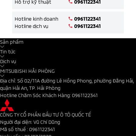
Hỗ trợ kỹ thuật
0961122341
Hotline kinh doanh
0961122341
Hotline dịch vụ
0961122341
Sản phẩm
Tin tức
Dịch vụ
MITSUBISHI HẢI PHÒNG
Địa chỉ: Số 02/11A đường Lê Hồng Phong, phường Đằng Hải,
quận Hải An, TP. Hải Phòng
Hotline Chăm Sóc Khách Hàng:
0961122341
CÔNG TY CỔ PHẦN ĐẦU TƯ Ô TÔ QUỐC TẾ
Người đại diện: Vũ Chí Dũng
Mã số thuế :
0961122341