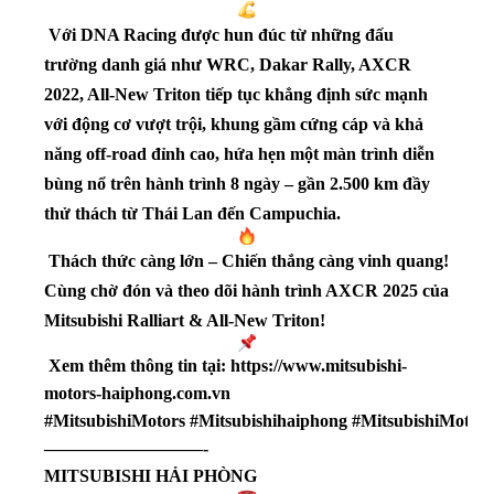
Với DNA Racing được hun đúc từ những đấu
trường danh giá như WRC, Dakar Rally, AXCR
2022, All-New Triton tiếp tục khẳng định sức mạnh
với động cơ vượt trội, khung gầm cứng cáp và khả
năng off-road đỉnh cao, hứa hẹn một màn trình diễn
bùng nổ trên hành trình 8 ngày – gần 2.500 km đầy
thử thách từ Thái Lan đến Campuchia.
Thách thức càng lớn – Chiến thắng càng vinh quang!
Cùng chờ đón và theo dõi hành trình AXCR 2025 của
Mitsubishi Ralliart & All-New Triton!
Xem thêm thông tin tại: https://www.mitsubishi-
motors-haiphong.com.vn
#MitsubishiMotors
#Mitsubis
hihaiphong
#MitsubishiMotor
—————————-
MITSUBISHI HẢI PHÒNG