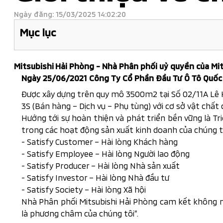
Ngày đăng: 15/03/2025 14:02:20
Mục lục
Mitsubishi
Hải Phòng - Nhà Phân phối uỷ quyền của Mi
Ngày 25/06/2021 Công Ty Cổ Phần Đầu Tư Ô Tô Quốc T
Được xây dựng trên quy mô 3500m2 tại Số 02/11A Lê H
3S (Bán hàng – Dịch vụ – Phụ tùng) với cơ sở vật ch
Hướng tới sự hoàn thiện và phát triển bền vững là Tr
trong các hoạt động sản xuất kinh doanh của chúng t
- Satisfy Customer – Hài lòng Khách hàng
- Satisfy Employee – Hài lòng Người lao động
- Satisfy Producer – Hài lòng Nhà sản xuất
- Satisfy Investor – Hài lòng Nhà đầu tư
- Satisfy Society – Hài lòng Xã hội
Nhà Phân phối Mitsubishi Hải Phòng cam kết không ngừ
là phương châm của chúng tôi”.