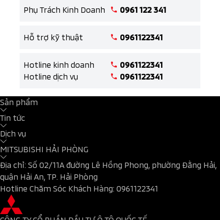
Phụ Trách Kinh Doanh
0961 122 341
Hỗ trợ kỹ thuật
0961122341
Hotline kinh doanh
0961122341
Hotline dịch vụ
0961122341
Sản phẩm
Tin tức
Dịch vụ
MITSUBISHI HẢI PHÒNG
Địa chỉ: Số 02/11A đường Lê Hồng Phong, phường Đằng Hải,
quận Hải An, TP. Hải Phòng
Hotline Chăm Sóc Khách Hàng:
0961122341
CÔNG TY CỔ PHẦN ĐẦU TƯ Ô TÔ QUỐC TẾ