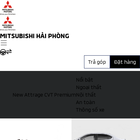
MITSUBISHI HẢI PHÒNG
Trả góp
Đặt hàng
Nổi bật
Ngoại thất
New Attrage CVT Premium
Nội thất
An toàn
Thông số xe