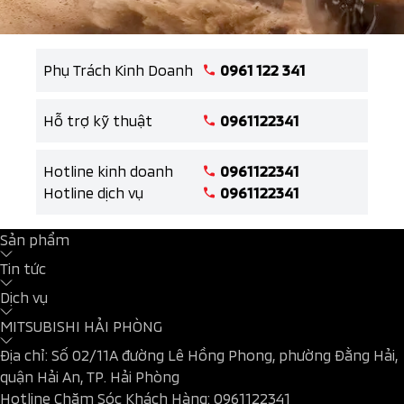
Phụ Trách Kinh Doanh
0961 122 341
Hỗ trợ kỹ thuật
0961122341
Hotline kinh doanh
0961122341
Hotline dịch vụ
0961122341
Sản phẩm
Tin tức
Dịch vụ
MITSUBISHI HẢI PHÒNG
Địa chỉ: Số 02/11A đường Lê Hồng Phong, phường Đằng Hải,
quận Hải An, TP. Hải Phòng
Hotline Chăm Sóc Khách Hàng:
0961122341