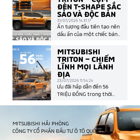
ĐÈN T-SHAPE SẮC
SẢO VÀ ĐỘC BẢN
31/07/2026 14:31:17
Ấn tượng đầu tiên tạo nên
dấu ấn của một chiếc bán
tải chính là thiết kế. Và All-
New Mitsubishi Triton làm
MITSUBISHI
điều đó một cách đầy khác
TRITON – CHIẾM
biệt với cụm đèn LED T-
LĨNH MỌI LÃNH
Shape mang đậm ngôn
ĐỊA
ngữ thiết kế Dynamic
23/07/2026 11:54:24
Shield thế hệ mới.
Ưu đãi hấp dẫn đến 56
TRIỆU ĐỒNG trong thời
gian có hạn!
MITSUBISHI HẢI PHÒNG
CÔNG TY CỔ PHẦN ĐẦU TƯ Ô TÔ QUỐC TẾ