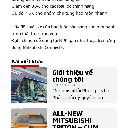
Giảm đến 30% cho các loại lọc chính hãng
Ưu đãi 15% cho nhóm phụ tùng hao mòn nhanh
Hãy để chiếc xe của bạn luôn sẵn sàng cho mọi hành
trình thật trọn trọn vẹn.
Đặt lịch hẹn dễ dàng tại NPP gần nhất hoặc trên ứng
dụng Mitsubishi Connect+.
Bài viết khác
Giới thiệu về
chúng tôi
15/03/2025 14:02:20
MitsubishiHải Phòng - Nhà
Phân phối uỷ quyền của
Mitsubishi Motors Việt
Nam
ALL-NEW
MITSUBISHI
TRITON – CỤM