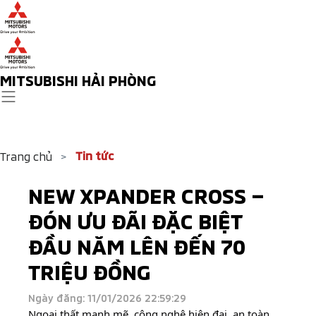
MITSUBISHI HẢI PHÒNG
Tin tức
Trang chủ
>
NEW XPANDER CROSS –
ĐÓN ƯU ĐÃI ĐẶC BIỆT
ĐẦU NĂM LÊN ĐẾN 70
TRIỆU ĐỒNG
Ngày đăng: 11/01/2026 22:59:29
Ngoại thất mạnh mẽ, công nghệ hiện đại, an toàn