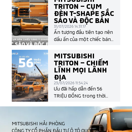
TRITON – CỤM
ĐÈN T-SHAPE SẮC
SẢO VÀ ĐỘC BẢN
31/07/2026 14:31:17
Ấn tượng đầu tiên tạo nên
dấu ấn của một chiếc bán
tải chính là thiết kế. Và All-
New Mitsubishi Triton làm
MITSUBISHI
điều đó một cách đầy khác
TRITON – CHIẾM
biệt với cụm đèn LED T-
LĨNH MỌI LÃNH
Shape mang đậm ngôn
ĐỊA
ngữ thiết kế Dynamic
23/07/2026 11:54:24
Shield thế hệ mới.
Ưu đãi hấp dẫn đến 56
TRIỆU ĐỒNG trong thời
gian có hạn!
MITSUBISHI HẢI PHÒNG
CÔNG TY CỔ PHẦN ĐẦU TƯ Ô TÔ QUỐC TẾ