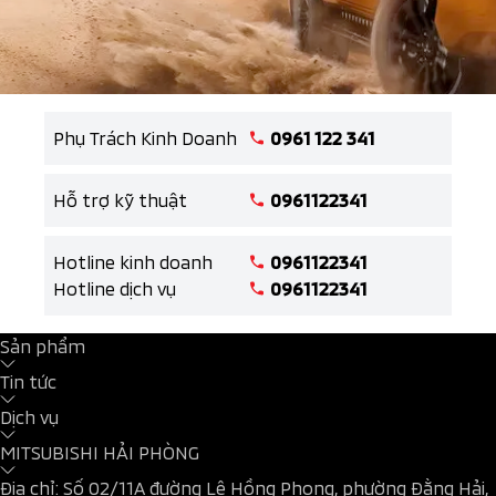
Phụ Trách Kinh Doanh
0961 122 341
Hỗ trợ kỹ thuật
0961122341
Hotline kinh doanh
0961122341
Hotline dịch vụ
0961122341
Sản phẩm
Tin tức
Dịch vụ
MITSUBISHI HẢI PHÒNG
Địa chỉ: Số 02/11A đường Lê Hồng Phong, phường Đằng Hải,