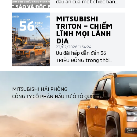
dấu ấn của một chiếc bán
tải chính là thiết kế. Và All-
New Mitsubishi Triton làm
MITSUBISHI
điều đó một cách đầy khác
TRITON – CHIẾM
biệt với cụm đèn LED T-
LĨNH MỌI LÃNH
Shape mang đậm ngôn
ĐỊA
ngữ thiết kế Dynamic
23/07/2026 11:54:24
Shield thế hệ mới.
Ưu đãi hấp dẫn đến 56
TRIỆU ĐỒNG trong thời
gian có hạn!
MITSUBISHI HẢI PHÒNG
CÔNG TY CỔ PHẦN ĐẦU TƯ Ô TÔ QUỐC TẾ