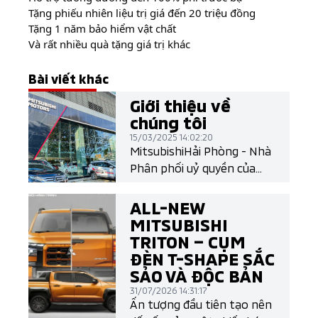
Tặng phiếu nhiên liệu trị giá đến 20 triệu đồng​​
Tặng 1 năm bảo hiểm vật chất​
Và rất nhiều quà tặng giá trị khác​
Bài viết khác
Giới thiệu về
chúng tôi
15/03/2025 14:02:20
MitsubishiHải Phòng - Nhà
Phân phối uỷ quyền của
Mitsubishi Motors Việt
Nam
ALL-NEW
MITSUBISHI
TRITON – CỤM
ĐÈN T-SHAPE SẮC
SẢO VÀ ĐỘC BẢN
31/07/2026 14:31:17
Ấn tượng đầu tiên tạo nên